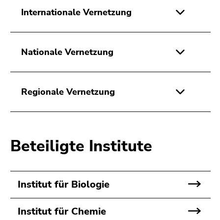
4)
Internationale Vernetzung
Zu
den
Zusatzinformationen
(Zugriffstaste
Nationale Vernetzung
5)
Zu
den
Regionale Vernetzung
Seiteneinstellungen
(Benutzer/Sprache)
(Zugriffstaste
8)
Beteiligte Institute
Zur
Suche
(Zugriffstaste
9)
Institut für Biologie
Ende
Institut für Chemie
dieses