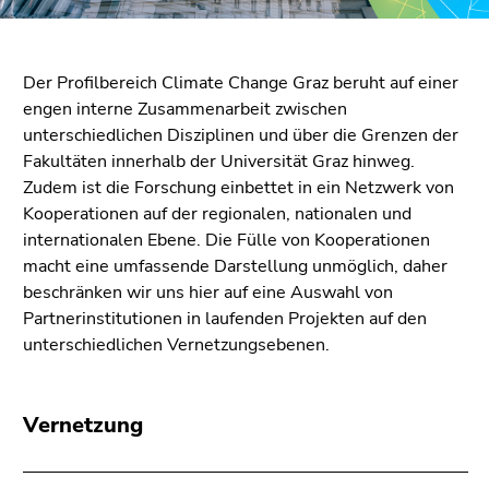
bestätigen
Sie diesen
Link.
Der Profilbereich Climate Change Graz beruht auf einer
Beginn
Zum
engen interne Zusammenarbeit zwischen
des
Inhalt
unterschiedlichen Disziplinen und über die Grenzen der
Seitenbereichs:
(Zugriffstaste
Fakultäten innerhalb der Universität Graz hinweg.
Seitenbereiche:
1)
Zudem ist die Forschung einbettet in ein Netzwerk von
Zur
Kooperationen auf der regionalen, nationalen und
Positionsanzeige
internationalen Ebene. Die Fülle von Kooperationen
(Zugriffstaste
macht eine umfassende Darstellung unmöglich, daher
2)
beschränken wir uns hier auf eine Auswahl von
Zur
Partnerinstitutionen in laufenden Projekten auf den
Hauptnavigation
unterschiedlichen Vernetzungsebenen.
(Zugriffstaste
3)
Zur
Vernetzung
Unternavigation
(Zugriffstaste