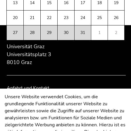
(Zugriffstaste
13
14
15
16
17
18
19
Übersicht
Übersicht
5)
der
der
Zu
20
21
22
23
24
25
26
Seitenbereiche
Seitenbereiche
den
Seiteneinstellungen
27
28
29
30
31
1
2
(Benutzer/Sprache)
(Zugriffstaste
Universität Graz
8)
Universitätsplatz 3
Zur
8010 Graz
Suche
(Zugriffstaste
9)
Anfahrt und Kontakt
Ende
Kommunikation und Öffentlichkeitsarbeit
Unsere Website verwendet Cookies, um die
dieses
grundlegende Funktionalität unserer Website zu
Moodle
Seitenbereichs.
gewährleisten sowie die Zugriffe auf unserer Website zu
Zur
UNIGRAZonline
analysieren bzw. um Funktionen für Soziale Medien und
Übersicht
Impressum
zielgerichtete Werbung anbieten zu können. Hierzu ist es
der
Datenschutzerklärung